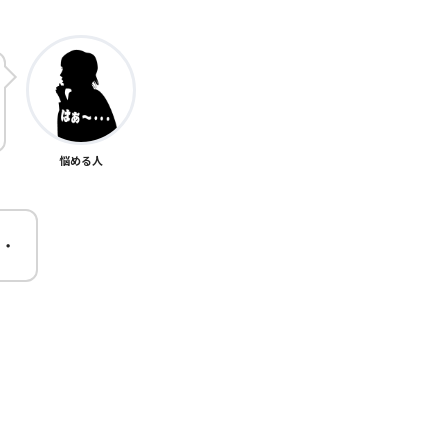
悩める人
・